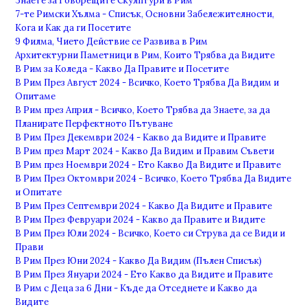
Знаете за Говорещите Скулптури в Рим
7-те Римски Хълма - Списък, Основни Забележителности,
Кога и Как да ги Посетите
9 Филма, Чието Действие се Развива в Рим
Архитектурни Паметници в Рим, Които Трябва да Видите
В Рим за Коледа - Какво Да Правите и Посетите
В Рим През Август 2024 - Всичко, Което Трябва Да Видим и
Опитаме
В Рим през Април - Всичко, Което Трябва да Знаете, за да
Планирате Перфектното Пътуване
В Рим През Декември 2024 - Какво да Видите и Правите
В Рим през Март 2024 - Какво Да Видим и Правим Съвети
В Рим през Ноември 2024 - Ето Какво Да Видите и Правите
В Рим През Октомври 2024 - Всичко, Което Трябва Да Видите
и Опитате
В Рим През Септември 2024 - Какво Да Видите и Правите
В Рим През Февруари 2024 - Какво да Правите и Видите
В Рим През Юли 2024 - Всичко, Което си Струва да се Види и
Прави
В Рим През Юни 2024 - Какво Да Видим (Пълен Списък)
В Рим През Януари 2024 - Ето Какво да Видите и Правите
В Рим с Деца за 6 Дни - Къде да Отседнете и Какво да
Видите