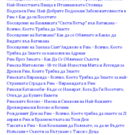
Най-Известната Пиаца в Италианската Столица
Подземен Рим: Най-Добрите Подземни Забележителности в
Рим + Как да ги Посетите
Посещение на Базиликата "Свети Петър" във Ватикана -
Всичко, Което Трябва да Знаете
Посещение на Ватикана? Как да се Обличате и Какво да
Видите във Ватикана
Посещение на Замъка Сант'Анджело в Рим - Всичко, Което
Трябва да Знаете за мавзолея на Адриан
Рим През Зимата - Как Да Се Обличаме Съвети
Римска Митология - 18-те Най-Известни Мита и Легенди за
Древен Рим, Които Трябва да Знаете
Римската Пирамида - Всичко, Което Трябва да Знаете за най-
Странната Сграда в Рим - Пирамидата в Рим
Римски Катакомби- Къде се Намират, Кога Да Ги Посетите,
Откъде да Купите Билети
Римските Богове - Имена и Символи на Най-Важните
Древноримски Богове и Богини
Рожденият Ден на Рим - Всичко, Което трябва да знаете за 21
април в Рим и Празненствата на Този Ден
Таксита в Рим - Кои Компании да Ползвате, за да не Бъдете
Излъгани + Съвети за Пътуване с Такси с Деца