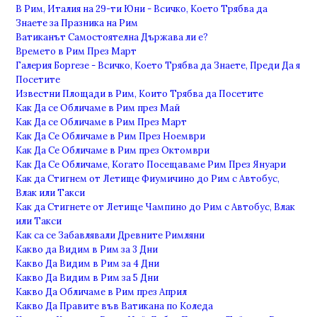
В Рим, Италия на 29-ти Юни - Всичко, Което Трябва да
Знаете за Празника на Рим
Ватиканът Самостоятелна Държава ли е?
Времето в Рим През Март
Галерия Боргезе - Всичко, Което Трябва да Знаете, Преди Да я
Посетите
Известни Площади в Рим, Които Трябва да Посетите
Как Да се Обличаме в Рим през Май
Как Да се Обличаме в Рим През Март
Как Да Се Обличаме в Рим През Ноември
Как Да Се Обличаме в Рим през Октомври
Как Да Се Обличаме, Когато Посещаваме Рим През Януари
Как да Стигнем от Летище Фиумичино до Рим с Автобус,
Влак или Такси
Как да Стигнете от Летище Чампино до Рим с Автобус, Влак
или Такси
Как са се Забавлявали Древните Римляни
Какво да Видим в Рим за 3 Дни
Какво Да Видим в Рим за 4 Дни
Какво Да Видим в Рим за 5 Дни
Какво Да Обличаме в Рим през Април
Какво Да Правите във Ватикана по Коледа