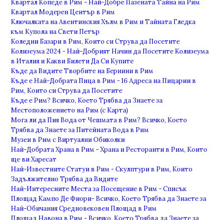
Квартал Копеде в Рим - Най-Добре Пазената Тайна на Рим
Квартал Модерен Център в Рим
Ключалката на Авентинския Хълм в Рим и Тайната Гледка
към Купола на Свети Петър
Коледни Базари в Рим, Които си Струва да Посетите
Колизеума 2024 - Най-Добрият Начин да Посетите Колизеума
в Италия и Какви Билети Да Си Купите
Къде да Видите Творбите на Бернини в Рим
Къде е Най-Добрата Пица в Рим - 16 Адреса на Пицарии в
Рим, Които си Струва да Посетите
Къде е Рим? Всичко, Което Трябва да Знаете за
Местоположението на Рим (с Карта)
Мога ли да Пия Вода от Чешмата в Рим? Всичко, Което
Трябва да Знаете за Питейната Вода в Рим
Музеи в Рим с Виртуални Обиколки
Най-Добрата Храна в Рим - Храна и Ресторанти в Рим, Които
ще ви Харесат
Най-Известните Статуи в Рим - Скулптури в Рим, Които
Задължително Трябва да Видите
Най-Интересните Места за Посещение в Рим - Списък
Площад Кампо Де Фиори- Всичко, Което Трябва да Знаете за
Най-Обичания Средновековен Площад в Рим
Площад Навона в Рим - Всичко, Което Трябва да Знаете за