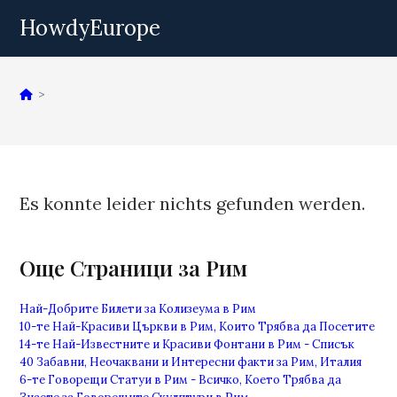
Zum
HowdyEurope
Inhalt
springen
>
Es konnte leider nichts gefunden werden.
Още Страници за Рим
Най-Добрите Билети за Колизеума в Рим
10-те Най-Красиви Църкви в Рим, Които Трябва да Посетите
14-те Най-Известните и Красиви Фонтани в Рим - Списък
40 Забавни, Неочаквани и Интересни факти за Рим, Италия
6-те Говорещи Статуи в Рим - Всичко, Което Трябва да